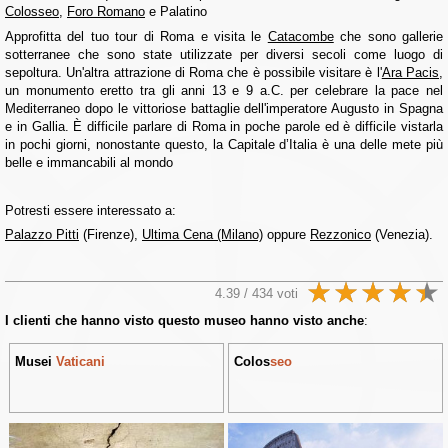
Colosseo
,
Foro Romano
e Palatino
Approfitta del tuo tour di Roma e visita le
Catacombe
che sono gallerie
sotterranee che sono state utilizzate per diversi secoli come luogo di
sepoltura. Un'altra attrazione di Roma che è possibile visitare è l'
Ara Pacis
,
un monumento eretto tra gli anni 13 e 9 a.C. per celebrare la pace nel
Mediterraneo dopo le vittoriose battaglie dell'imperatore Augusto in Spagna
e in Gallia. È difficile parlare di Roma in poche parole ed è difficile vistarla
in pochi giorni, nonostante questo, la Capitale d’Italia è una delle mete più
belle e immancabili al mondo
Potresti essere interessato a:
Palazzo Pitti
(Firenze),
Ultima Cena (Milano)
oppure
Rezzonico
(Venezia).
4.39 / 434 voti
I clienti che hanno visto questo museo hanno visto anche
:
Musei
Vaticani
Colos
seo