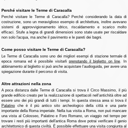
Perché visitare le Terme di Caracalla
Perché visitare le Terme di Caracalla? Perché considerando la data di
costruzione, sono un meraviglioso esempio di architettura, inoltre avevano
sistemi di approvvigionamento idrico, riscaldamento e scarico molto
efficaci. Stufe a legna di grandi dimensioni sono state usate per riscaldare
non solo l'acqua, ma anche il pavimento e le pareti dei bagni.
Come posso visitare le Terme di Caracalla?
Le Terme di Caracalla sono uno dei migliori esempi di stazione termale di
epoca romana ed è possibile visitarli
prenotando il biglietto on line
. In
abbinamento al biglietto si può anche acquistare l’audioguida, per avere una
spiegazione durante il percorso di visita.
Altre attrazioni nella zona
A poca distanza dalle Terme di Caracalla si trova il Circo Massimo, il più
grande edificio creato per la realizzazione di spettacoli nell’antichità oltre ad
essere uno dei più grandi di tutti i tempi. In questa stessa area si trova il
Palatino
che è il più antico sito archeologico della città e una parte
importante della Roma imperiale. Nella tua visita a Roma, non può mancare
una vista al Colosseo, Palatino e Foro Romano, un viaggio nel tempo per
trovare i resti più importanti dell'antica Roma dove potrai verificare il genio
architettonico di questa civiltà. È possibile effettuare una visita congiunta al