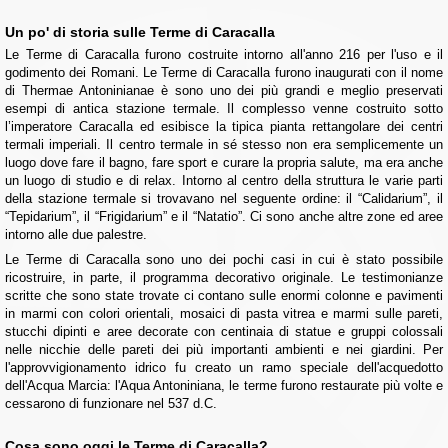
Un po' di storia sulle Terme di Caracalla
Le Terme di Caracalla furono costruite intorno all'anno 216 per l'uso e il
godimento dei Romani. Le Terme di Caracalla furono inaugurati con il nome
di Thermae Antoninianae è sono uno dei più grandi e meglio preservati
esempi di antica stazione termale. Il complesso venne costruito sotto
l’imperatore Caracalla ed esibisce la tipica pianta rettangolare dei centri
termali imperiali. Il centro termale in sé stesso non era semplicemente un
luogo dove fare il bagno, fare sport e curare la propria salute, ma era anche
un luogo di studio e di relax. Intorno al centro della struttura le varie parti
della stazione termale si trovavano nel seguente ordine: il “Calidarium”, il
“Tepidarium”, il “Frigidarium” e il “Natatio”. Ci sono anche altre zone ed aree
intorno alle due palestre.
Le Terme di Caracalla sono uno dei pochi casi in cui è stato possibile
ricostruire, in parte, il programma decorativo originale. Le testimonianze
scritte che sono state trovate ci contano sulle enormi colonne e pavimenti
in marmi con colori orientali, mosaici di pasta vitrea e marmi sulle pareti,
stucchi dipinti e aree decorate con centinaia di statue e gruppi colossali
nelle nicchie delle pareti dei più importanti ambienti e nei giardini. Per
l'approvvigionamento idrico fu creato un ramo speciale dell'acquedotto
dell'Acqua Marcia: l'Aqua Antoniniana, le terme furono restaurate più volte e
cessarono di funzionare nel 537 d.C.
Cosa sono oggi le Terme di Caracalla?