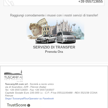
+39 055713655
Raggiungi comodamente i musei con i nostri servizi di transfer!
SERVIZIO DI TRANSFER
Prenota Ora
TuscanyAll.com srl
- Società a socio unico
via di Scandicci, 22R - Firenze (Italia)
Tel. +39 055713655 - Fax +39 0557193507
Capitale Sociale Euro 100.000 i.v. - C.F.- P.Iva 05511100488 - REA 552158 CCIAA
Firenze
Segui TuscanyallTourOperator su Facebook