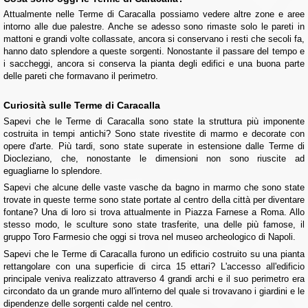
Attualmente nelle Terme di Caracalla possiamo vedere altre zone e aree
intorno alle due palestre. Anche se adesso sono rimaste solo le pareti in
mattoni e grandi volte collassate, ancora si conservano i resti che secoli fa,
hanno dato splendore a queste sorgenti. Nonostante il passare del tempo e
i saccheggi, ancora si conserva la pianta degli edifici e una buona parte
delle pareti che formavano il perimetro.
Curiosità sulle Terme di Caracalla
Sapevi che le Terme di Caracalla sono state la struttura più imponente
costruita in tempi antichi? Sono state rivestite di marmo e decorate con
opere d'arte. Più tardi, sono state superate in estensione dalle Terme di
Diocleziano, che, nonostante le dimensioni non sono riuscite ad
eguagliarne lo splendore.
Sapevi che alcune delle vaste vasche da bagno in marmo che sono state
trovate in queste terme sono state portate al centro della città per diventare
fontane? Una di loro si trova attualmente in Piazza Farnese a Roma. Allo
stesso modo, le sculture sono state trasferite, una delle più famose, il
gruppo Toro Farmesio che oggi si trova nel museo archeologico di Napoli.
Sapevi che le Terme di Caracalla furono un edificio costruito su una pianta
rettangolare con una superficie di circa 15 ettari? L'accesso all'edificio
principale veniva realizzato attraverso 4 grandi archi e il suo perimetro era
circondato da un grande muro all'interno del quale si trovavano i giardini e le
dipendenze delle sorgenti calde nel centro.