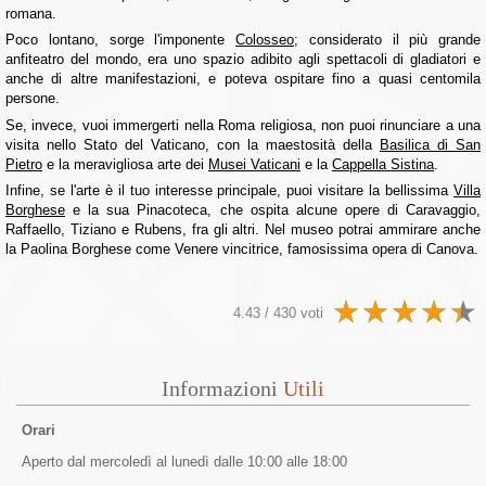
romana.
Poco lontano, sorge l'imponente
Colosseo
; considerato il più grande
anfiteatro del mondo, era uno spazio adibito agli spettacoli di gladiatori e
anche di altre manifestazioni, e poteva ospitare fino a quasi centomila
persone.
Se, invece, vuoi immergerti nella Roma religiosa, non puoi rinunciare a una
visita nello Stato del Vaticano, con la maestosità della
Basilica di San
Pietro
e la meravigliosa arte dei
Musei Vaticani
e la
Cappella Sistina
.
Infine, se l'arte è il tuo interesse principale, puoi visitare la bellissima
Villa
Borghese
e la sua Pinacoteca, che ospita alcune opere di Caravaggio,
Raffaello, Tiziano e Rubens, fra gli altri. Nel museo potrai ammirare anche
la Paolina Borghese come Venere vincitrice, famosissima opera di Canova.
4.43 / 430 voti
Informazioni
Utili
Orari
Aperto dal mercoledì al lunedì dalle 10:00 alle 18:00