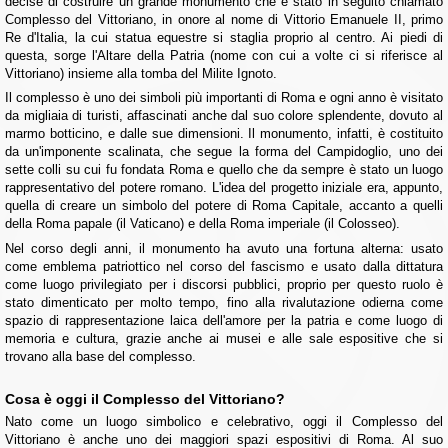
decise di costruire un grande monumento che è stato in seguito chiamato
Complesso del Vittoriano, in onore al nome di Vittorio Emanuele II, primo
Re d'Italia, la cui statua equestre si staglia proprio al centro. Ai piedi di
questa, sorge l'Altare della Patria (nome con cui a volte ci si riferisce al
Vittoriano) insieme alla tomba del Milite Ignoto.
Il complesso è uno dei simboli più importanti di Roma e ogni anno è visitato
da migliaia di turisti, affascinati anche dal suo colore splendente, dovuto al
marmo botticino, e dalle sue dimensioni. Il monumento, infatti, è costituito
da un'imponente scalinata, che segue la forma del Campidoglio, uno dei
sette colli su cui fu fondata Roma e quello che da sempre è stato un luogo
rappresentativo del potere romano. L'idea del progetto iniziale era, appunto,
quella di creare un simbolo del potere di Roma Capitale, accanto a quelli
della Roma papale (il Vaticano) e della Roma imperiale (il Colosseo).
Nel corso degli anni, il monumento ha avuto una fortuna alterna: usato
come emblema patriottico nel corso del fascismo e usato dalla dittatura
come luogo privilegiato per i discorsi pubblici, proprio per questo ruolo è
stato dimenticato per molto tempo, fino alla rivalutazione odierna come
spazio di rappresentazione laica dell'amore per la patria e come luogo di
memoria e cultura, grazie anche ai musei e alle sale espositive che si
trovano alla base del complesso.
Cosa è oggi il Complesso del Vittoriano?
Nato come un luogo simbolico e celebrativo, oggi il Complesso del
Vittoriano è anche uno dei maggiori spazi espositivi di Roma. Al suo