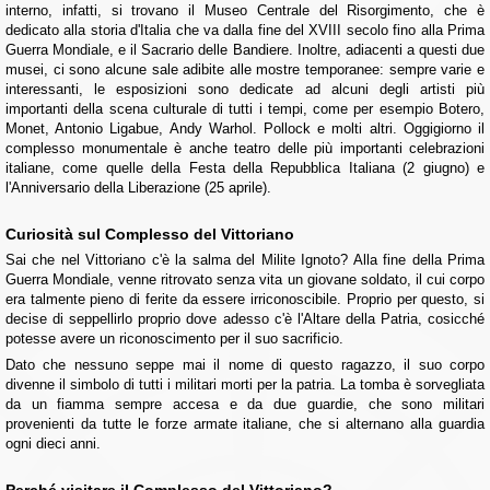
interno, infatti, si trovano il Museo Centrale del Risorgimento, che è
dedicato alla storia d'Italia che va dalla fine del XVIII secolo fino alla Prima
Guerra Mondiale, e il Sacrario delle Bandiere. Inoltre, adiacenti a questi due
musei, ci sono alcune sale adibite alle mostre temporanee: sempre varie e
interessanti, le esposizioni sono dedicate ad alcuni degli artisti più
importanti della scena culturale di tutti i tempi, come per esempio Botero,
Monet, Antonio Ligabue, Andy Warhol. Pollock e molti altri. Oggigiorno il
complesso monumentale è anche teatro delle più importanti celebrazioni
italiane, come quelle della Festa della Repubblica Italiana (2 giugno) e
l'Anniversario della Liberazione (25 aprile).
Curiosità sul Complesso del Vittoriano
Sai che nel Vittoriano c'è la salma del Milite Ignoto? Alla fine della Prima
Guerra Mondiale, venne ritrovato senza vita un giovane soldato, il cui corpo
era talmente pieno di ferite da essere irriconoscibile. Proprio per questo, si
decise di seppellirlo proprio dove adesso c'è l'Altare della Patria, cosicché
potesse avere un riconoscimento per il suo sacrificio.
Dato che nessuno seppe mai il nome di questo ragazzo, il suo corpo
divenne il simbolo di tutti i militari morti per la patria. La tomba è sorvegliata
da un fiamma sempre accesa e da due guardie, che sono militari
provenienti da tutte le forze armate italiane, che si alternano alla guardia
ogni dieci anni.