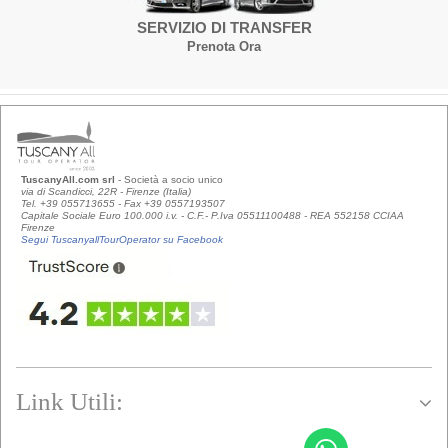
SERVIZIO DI TRANSFER
Prenota Ora
TuscanyAll.com srl
- Società a socio unico
via di Scandicci, 22R - Firenze (Italia)
Tel. +39 055713655 - Fax +39 0557193507
Capitale Sociale Euro 100.000 i.v. - C.F.- P.Iva 05511100488 - REA 552158 CCIAA
Firenze
Segui TuscanyallTourOperator su Facebook
Link Utili: