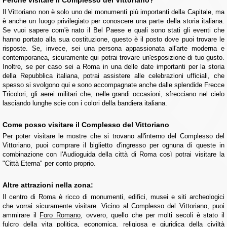
Perché visitare il Complesso del Vittoriano?
Il Vittoriano non è solo uno dei monumenti più importanti della Capitale, ma
è anche un luogo privilegiato per conoscere una parte della storia italiana.
Se vuoi sapere com'è nato il Bel Paese e quali sono stati gli eventi che
hanno portato alla sua costituzione, questo è il posto dove puoi trovare le
risposte. Se, invece, sei una persona appassionata all'arte moderna e
contemporanea, sicuramente qui potrai trovare un'esposizione di tuo gusto.
Inoltre, se per caso sei a Roma in una delle date importanti per la storia
della Repubblica italiana, potrai assistere alle celebrazioni ufficiali, che
spesso si svolgono qui e sono accompagnate anche dalle splendide Frecce
Tricolori, gli aerei militari che, nelle grandi occasioni, sfrecciano nel cielo
lasciando lunghe scie con i colori della bandiera italiana.
Come posso visitare il Complesso del Vittoriano
Per poter visitare le mostre che si trovano all'interno del Complesso del
Vittoriano, puoi comprare il biglietto d'ingresso per ognuna di queste in
combinazione con l'Audioguida della città di Roma così potrai visitare la
"Città Eterna" per conto proprio.
Altre attrazioni nella zona:
Il centro di Roma è ricco di monumenti, edifici, musei e siti archeologici
che vorrai sicuramente visitare. Vicino al Complesso del Vittoriano, puoi
ammirare il
Foro Romano
, ovvero, quello che per molti secoli è stato il
fulcro della vita politica, economica, religiosa e giuridica della civiltà