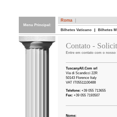
Roma
Menu Principal:
Bilhetes Vaticano
Bilhetes 
Contato - Solici
Entre em contato com o nosso D
TuscanyAll.Com srl
Via di Scandicci 22R
50143 Florence Italy
VAT IT05511100488
Telefone:
+39 055 713655
Fax:
+39 055 7193507
Nome: