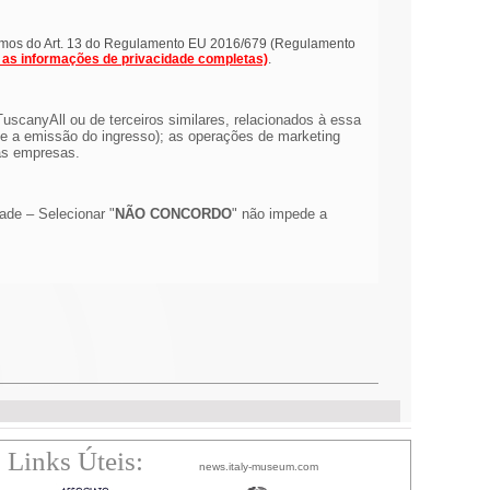
ermos do Art. 13 do Regulamento EU 2016/679 (Regulamento
a as informações de privacidade completas)
.
scanyAll ou de terceiros similares, relacionados à essa
e a emissão do ingresso); as operações de marketing
as empresas.
dade – Selecionar "
NÃO CONCORDO
" não impede a
Links Úteis:
news.italy-museum.com