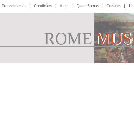
Procedimentos
Condições
Mapa
Quem Somos
Contatos
Ho
ROME
M
MUS
U
S