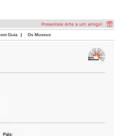
 Com Guia
Os Museus
Paìs: