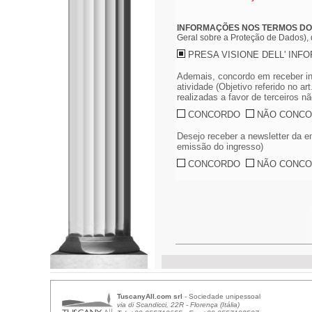
INFORMAÇÕES NOS TERMOS DO A
Geral sobre a Proteção de Dados),
PRESA VISIONE DELL' INF
Ademais, concordo em receber inf
atividade (Objetivo referido no ar
realizadas a favor de terceiros
CONCORDO
NÃO CONC
Desejo receber a newsletter da em
emissão do ingresso)
CONCORDO
NÃO CONC
TuscanyAll.com srl
- Sociedade unipessoal
via di Scandicci, 22R - Florença (Itália)