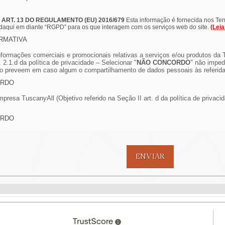
RT. 13 DO REGULAMENTO (EU) 2016/679
Esta informação é fornecida nos T
 daqui em diante “RGPD” para os que interagem com os serviços web do site.
(Lei
ORMATIVA
ormações comerciais e promocionais relativas a serviços e/ou produtos da Tu
t. 2.1.d da política de privacidade – Selecionar "
NÃO CONCORDO
" não imped
 não preveem em caso algum o compartilhamento de dados pessoais às referid
ORDO
presa TuscanyAll (Objetivo referido na Seção II art. d da política de privaci
ORDO
ENVIAR