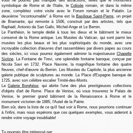
vous ne pourrez pas manquer des attractions, telles que le monument
symbolique de Rome et de l'Italie, le
Colisée
romain, et dans la même
zone, complétez votre visite avec le Forum romain et le Palatin. Le
deuxième "incontournable" à Rome est la
Basilique Saint-Pierre
, un projet
de Bramante, qui remonte à 1506, construit par des artistes, tels que
Raphaël, Antonio da San Gallo, Michel-Ange et Le Bernin.
Le Panthéon, le temple dédié à tous les dieux et le bâtiment le mieux
conservé de la Rome antique. Les Musées du Vatican, qui sont parmi les
musées les plus beaux et les plus sophistiqués du monde, avec une
incroyable collection d'œuvres d'art rassemblées par divers papes au cours
des siècles, ici vous pourrez également admirer la majestueuse
Chapelle
Sixtine
. La Fontaine de Trevi, une splendide fontaine baroque, conçue par
Nicola Savi en 1732. Place Navone, la magnifique fontaine des quatre
fleuves, chef-d'œuvre du Bernin. Les Musées du Capitole, la plus ancienne
galerie publique de sculptures au monde. La Place d'Espagne baroque de
1725, avec son célèbre escalier Trinité-des-Monts.
La
Galerie Borghèse
, qui abrite l'une des plus prestigieuses collections
d'objets d'art de Rome. Place de Venise, où vous trouverez le Palais de
Venise, le premier grand bâtiment de la Renaissance à Rome et le
monument victorien de 1885, l'Autel de la Patrie.
Bien sûr, dans la liste de ce qu'il faut voir à Rome, nous pourrions continuer
à l'infini, mais nous espérons que ces quelques exemples, vous aideront à
rendre votre voyage inoubliable!
Tu pourrais être intéressé par: