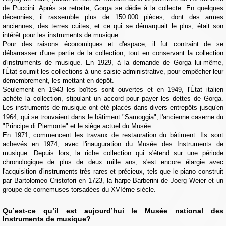
de Puccini. Après sa retraite, Gorga se dédie à la collecte. En quelques
décennies, il rassemble plus de 150.000 pièces, dont des armes
anciennes, des terres cuites, et ce qui se démarquait le plus, était son
intérêt pour les instruments de musique.
Pour des raisons économiques et d'espace, il fut contraint de se
débarrasser d'une partie de la collection, tout en conservant la collection
d'instruments de musique. En 1929, à la demande de Gorga lui-même,
l'État soumit les collections à une saisie administrative, pour empêcher leur
démembrement, les mettant en dépôt.
Seulement en 1943 les boîtes sont ouvertes et en 1949, l'État italien
achète la collection, stipulant un accord pour payer les dettes de Gorga.
Les instruments de musique ont été placés dans divers entrepôts jusqu'en
1964, qui se trouvaient dans le bâtiment "Samoggia", l'ancienne caserne du
"Principe di Piemonte" et le siège actuel du Musée.
En 1971, commencent les travaux de restauration du bâtiment. Ils sont
achevés en 1974, avec l'inauguration du Musée des Instruments de
musique. Depuis lors, la riche collection qui s'étend sur une période
chronologique de plus de deux mille ans, s'est encore élargie avec
l'acquisition d'instruments très rares et précieux, tels que le piano construit
par Bartolomeo Cristofori en 1723, la harpe Barberini de Joerg Weier et un
groupe de cornemuses torsadées du XVIème siècle.
Qu’est-ce qu’il est aujourd’hui le Musée national des
Instruments de musique?