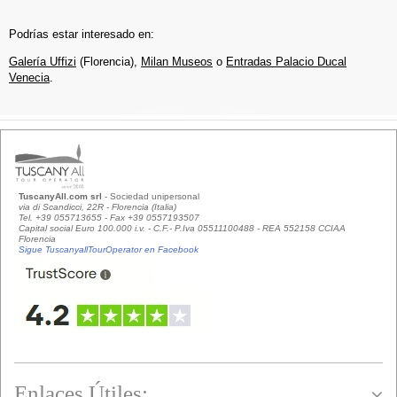
Podrías estar interesado en:
Galería Uffizi
(Florencia),
Milan Museos
o
Entradas Palacio Ducal
Venecia
.
TuscanyAll.com srl
- Sociedad unipersonal
via di Scandicci, 22R - Florencia (Italia)
Tel. +39 055713655 - Fax +39 0557193507
Capital social Euro 100.000 i.v. - C.F.- P.Iva 05511100488 - REA 552158 CCIAA
Florencia
Sigue TuscanyallTourOperator en Facebook
Enlaces Útiles: