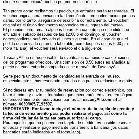
cliente se comunicará contigo por correo electrónico.
Tan pronto como recibamos tu pedido, tus entradas serán reservadas. El
voucher original será enviado a la dirección de correo electrónico que nos
darás, por lo tanto, asegúrate de escribirla correctamente. El voucher
original es el único documento reconocido en el ingreso del museo.
El procedimiento tomará algunas horas. En caso de que el pedido sea
enviado el sábado después de las 12:00 o el domingo, el voucher
correspondiente será enviado el lunes siguiente. En el caso de que el
pedido sea enviado en un día laborable, pero después de las 6:00 pm
(hora italiana), el voucher será enviado el día siguiente.
TuscanyAll no es responsable de eventuales cambios o cancelaciones
de los programas ofrecidos. Una comisión de 8,50 euros es añadida al
precio de cada entrada comprada online a través de TuscanyAll.
Se te pedirá un documento de identidad en la entrada del museo,
especialmente si has reservado entradas con precios reducidos o gratis.
Si no deseas enviar tu pedido de reservación por correo electrónico, por
favor imprime y envía el formulario que encontrarás en la tercera página
del procedimiento de reservación por fax a
TuscanyAll.com
srl al
número:
0039/005/7193507.
IMPORTANTE: Por favor, incluye el número de la tarjeta de crédito y
la fecha de vencimiento para poder realizar el pago, así como la
firma del titular de la tarjeta para autorizar el cargo.
Para aquellos que no poseen una tarjeta de crédito: es posible reservar
entradas y realizar el pago mediante transferencia bancaria (los datos
bancarios están indicados en el formulario).